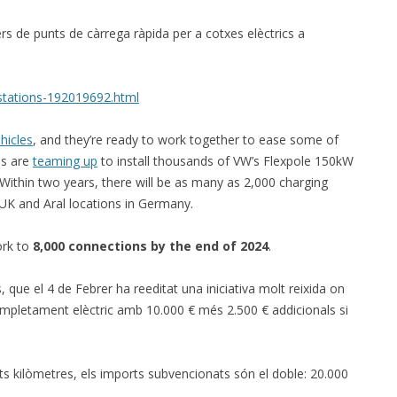
FOR JAVA
ers de punts de càrrega ràpida per a cotxes elèctrics a
 NOTATION FOR
stations-192019692.html
hicles
, and they’re ready to work together to ease some of
s are
teaming up
to install thousands of VW’s Flexpole 150kW
Within two years, there will be as many as 2,000 charging
e UK and Aral locations in Germany.
ork to
8,000 connections by the end of 2024
.
s, que el 4 de Febrer ha reeditat una iniciativa molt reixida on
mpletament elèctric amb 10.000 € més 2.500 € addicionals si
s kilòmetres, els imports subvencionats són el doble: 20.000