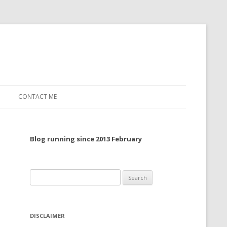
CONTACT ME
TO, 2022
Blog running since 2013 February
TO, 2021
TO, 2020
Search
 TO 2019
for:
 TO 2018
DISCLAIMER
 TO 2017