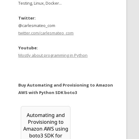
Testing, Linux, Docker...
Twitter:
@carlesmateo_com
twitter.com/carlesmateo_com
Youtube:
Mostly about programming in Python
Buy Automating and Provisioning to Amazon
AWS with Python SDK boto3