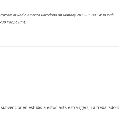
MPRESS FILES
THANKS
 THEN REPLACE
o program at Radio America Barcelona on Monday 2022-05-09 14:30 Irish
 BY ITS GZIP
THANKS
:30 Pacific Time.
THANKS 
LOUD INSTANCES
THANKS 
)
TURTLE
CASSANDRA
PHP)
E
ubvencionen estudis a estudiants estrangers, i a treballadors
ORY.PY
 FOR PYTHON