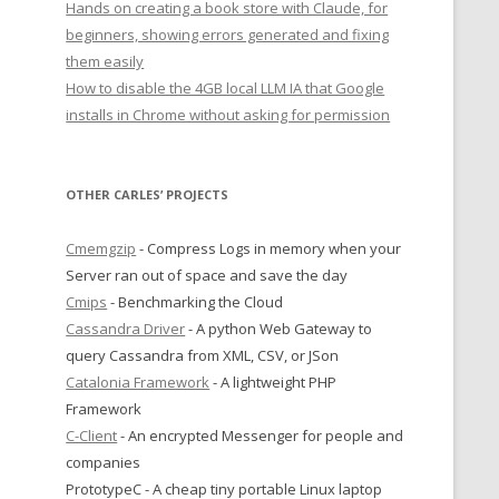
Hands on creating a book store with Claude, for
beginners, showing errors generated and fixing
them easily
How to disable the 4GB local LLM IA that Google
installs in Chrome without asking for permission
OTHER CARLES’ PROJECTS
Cmemgzip
- Compress Logs in memory when your
Server ran out of space and save the day
Cmips
- Benchmarking the Cloud
Cassandra Driver
- A python Web Gateway to
query Cassandra from XML, CSV, or JSon
Catalonia Framework
- A lightweight PHP
Framework
C-Client
- An encrypted Messenger for people and
companies
PrototypeC - A cheap tiny portable Linux laptop