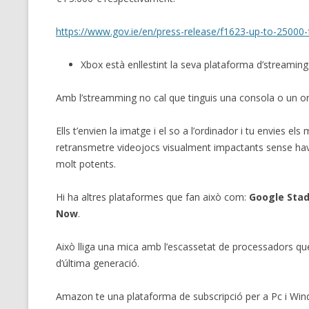
https://www.gov.ie/en/press-release/f1623-up-to-25000-fo
Xbox està enllestint la seva plataforma d’streamin
Amb l’streamming no cal que tinguis una consola o un or
Ells t’envien la imatge i el so a l’ordinador i tu envies
retransmetre videojocs visualment impactants sense hav
molt potents.
Hi ha altres plataformes que fan això com:
Google Stad
Now
.
Això lliga una mica amb l’escassetat de processadors qu
d’última generació.
Amazon te una plataforma de subscripció per a Pc i Win