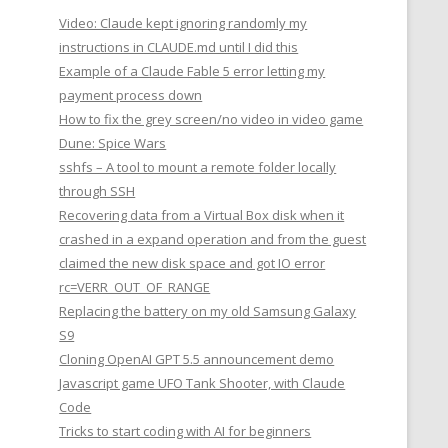
Video: Claude kept ignoring randomly my
instructions in CLAUDE.md until I did this
Example of a Claude Fable 5 error letting my
payment process down
How to fix the grey screen/no video in video game
Dune: Spice Wars
sshfs – A tool to mount a remote folder locally
through SSH
Recovering data from a Virtual Box disk when it
crashed in a expand operation and from the guest
claimed the new disk space and got IO error
rc=VERR_OUT_OF_RANGE
Replacing the battery on my old Samsung Galaxy
S9
Cloning OpenAI GPT 5.5 announcement demo
Javascript game UFO Tank Shooter, with Claude
Code
Tricks to start coding with AI for beginners