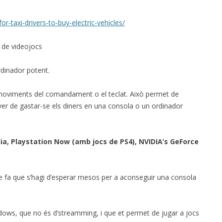
r-taxi-drivers-to-buy-electric-vehicles/
g de videojocs
dinador potent.
 els moviments del comandament o el teclat. Això permet de
er de gastar-se els diners en una consola o un ordinador
ia, Playstation Now (amb jocs de PS4), NVIDIA’s GeForce
e fa que s’hagi d’esperar mesos per a aconseguir una consola
dows, que no és d’streamming, i que et permet de jugar a jocs