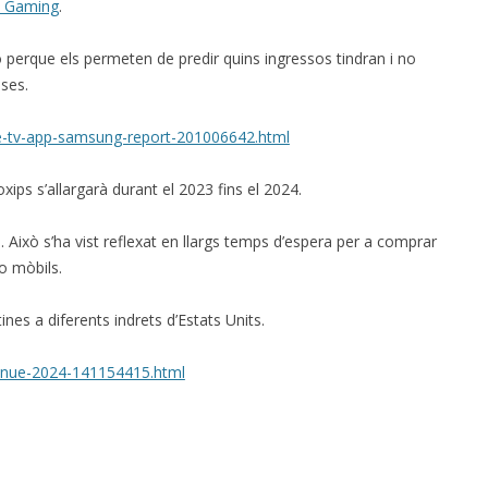
 Gaming
.
 perque els permeten de predir quins ingressos tindran i no
oses.
-tv-app-samsung-report-201006642.html
ips s’allargarà durant el 2023 fins el 2024.
. Això s’ha vist reflexat en llargs temps d’espera per a comprar
o mòbils.
es a diferents indrets d’Estats Units.
tinue-2024-141154415.html