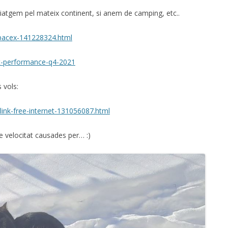
viatgem pel mateix continent, si anem de camping, etc..
-spacex-141228324.html
at-performance-q4-2021
 vols:
link-free-internet-131056087.html
de velocitat causades per… :)