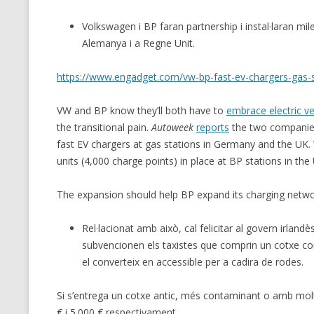
MT NOTATION 
Volkswagen i BP faran partnership i instal·laran mil
Alemanya i a Regne Unit.
MARIA TERESA
PHP
https://www.engadget.com/vw-bp-fast-ev-chargers-gas-
VW and BP know they’ll both have to
embrace electric ve
the transitional pain.
Autoweek
reports
the two companie
fast EV chargers at gas stations in Germany and the UK. 
units (4,000 charge points) in place at BP stations in th
The expansion should help BP expand its charging netw
Rel·lacionat amb això, cal felicitar al govern irlandè
subvencionen els taxistes que comprin un cotxe co
el converteix en accessible per a cadira de rodes.
Si s’entrega un cotxe antic, més contaminant o amb molt
€ i 5.000 € respectivament.