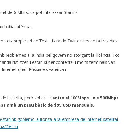
rnet de 6 Mbits, us pot interessar Starlink.
mb baixa latència.
mateix propietari de Tesla, i ara de Twitter des de fa tres dies.
b problemes a la Índia pel govern no atorgant la llicència. Tot
nda l’utilitzen i estan súper contents. I molts terminals van
 Internet quan Rússia els va envaïr.
de la tarifa, però sol estar
entre el 100Mbps i els 500Mbps
Mbps amb un preu bàsic de $99 USD mensuals.
starlink-gobierno-autoriza-a-la-empresa-de-internet-satelital-
ia/?ref=tr