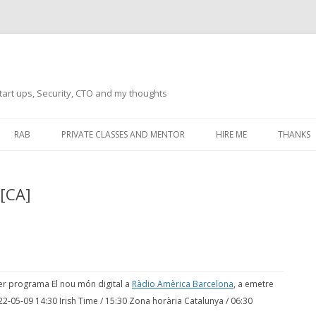
tart ups, Security, CTO and my thoughts
Skip
to
RAB
PRIVATE CLASSES AND MENTOR
HIRE ME
THANKS
content
ECTS – GENERAL
THANKS 
 [CA]
THANKS 
THANKS 
IVERSAL DRIVER
THANKS
ATEWAY)
THANKS
per programa El nou món digital a
Ràdio Amèrica Barcelona
, a emetre
IPBOARD KEYBOARD
22-05-09 14:30 Irish Time / 15:30 Zona horària Catalunya / 06:30
ON)
THANKS