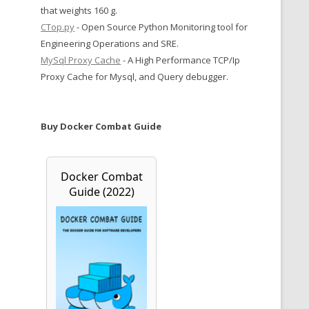
that weights 160 g.
CTop.py
- Open Source Python Monitoring tool for
Engineering Operations and SRE.
MySql Proxy Cache
- A High Performance TCP/Ip
Proxy Cache for Mysql, and Query debugger.
Buy Docker Combat Guide