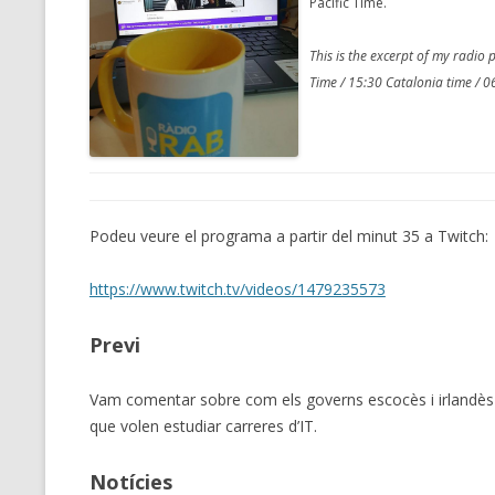
Pacific Time.
CMEMGZIP (CO
VIDEOGAMES I PLAYED
INTO MEMORY
This is the excerpt of my radi
THE ORIGINALS
Time / 15:30 Catalonia time / 06
WHO AM I (OLD LONG VERSION)
VERSION)
CMIPS.NET (C
PERFORMANCE
COMMANDER 
Podeu veure el programa a partir del minut 35 a Twitch:
CQLSÍ (2014 
https://www.twitch.tv/videos/1479235573
WRAPPER FOR 
CTOP.PY
Previ
ERASURE COD
Vam comentar sobre com els governs escocès i irlandès s
que volen estudiar carreres d’IT.
EXHAUSTMEM
MT NOTATION
Notícies