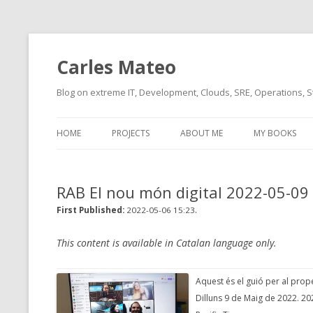
Carles Mateo
Blog on extreme IT, Development, Clouds, SRE, Operations, S
HOME
PROJECTS
ABOUT ME
MY BOOKS
CURRENT PROJECTS
BIO (SHORT INTRO FOR
CURRENT PROJ
BLIZZARD)
OVERVIEW
RAB El nou món digital 2022-05-09
OLD-PROJECTS
CLOUD ARCHITECT
.
CARLESLIBS
First Published:
2022-05-06 15:23
FOOD I LOVE
CASSANDRA UN
This content is available in Catalan language only.
(2014 HTTP G
MUSIC I LOVE
Aquest és el guió per al pro
CLIPTYPE (CL
MOVIES I SAW
Dilluns 9 de Maig de 2022. 20
TYPE EMULATI
(RECOMMENDATIONS)