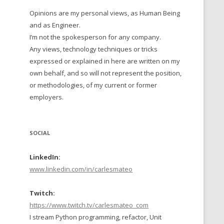
Opinions are my personal views, as Human Being
 TO 2016
and as Engineer.
 TO 2015
I’m not the spokesperson for any company.
Any views, technology techniques or tricks
TO, 2014
expressed or explained in here are written on my
own behalf, and so will not represent the position,
TO, 2013
or methodologies, of my current or former
employers.
SOCIAL
LinkedIn:
www.linkedin.com/in/carlesmateo
Twitch:
https://www.twitch.tv/carlesmateo_com
I stream Python programming, refactor, Unit