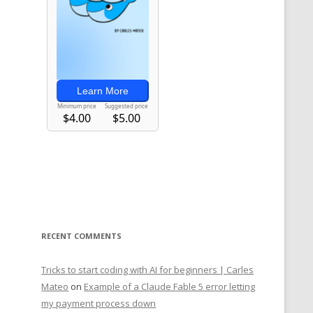
RECENT COMMENTS
Tricks to start coding with AI for beginners | Carles
Mateo
on
Example of a Claude Fable 5 error letting
my payment process down