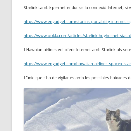
Starlink també permet endur-se la connexió Internet, si 
https://www.engadget.com/starlink-portability-internet
https://www.ookla.com/articles/starlink-hughesnet-vias
I Hawaian airlines vol oferir Internet amb Starlink als seus
https://www.engadget.com/hawaiian-airlines-spacex-star
L’únic que s’ha de vigilar és amb les possibles baixades 