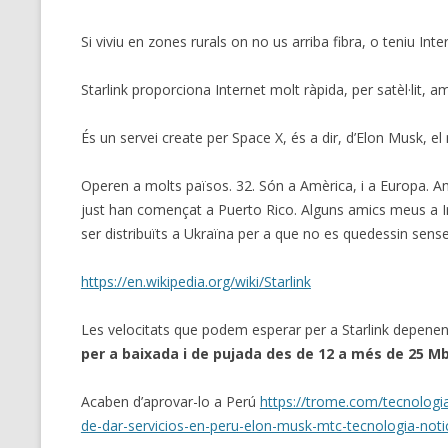
Si viviu en zones rurals on no us arriba fibra, o teniu Inte
Starlink proporciona Internet molt ràpida, per satèl·lit, a
És un servei create per Space X, és a dir, d’Elon Musk, el 
Operen a molts països. 32. Són a Amèrica, i a Europa. Am
just han començat a Puerto Rico. Alguns amics meus a Irla
ser distribuïts a Ukraïna per a que no es quedessin sense
https://en.wikipedia.org/wiki/Starlink
Les velocitats que podem esperar per a Starlink depenen 
per a baixada i de pujada des de 12 a més de 25 
Acaben d’aprovar-lo a Perú
https://trome.com/tecnologia/
de-dar-servicios-en-peru-elon-musk-mtc-tecnologia-notic