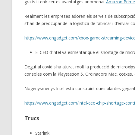
gratis i tenir certes avantatges anomenat
Amazon Prime
Realment les empreses adoren els serveis de subscripció
s’han de preocupar de la logística de fabricar i d’enviar c
https://www.engadget.com/xbox-game-streaming-device
El CEO d’Intel va esmentar que el shortage de microx
Degut al covid s’ha aturat molt la producció de microxips
consoles com la Playstation 5, Ordinadors Mac, cotxes, 
Nogenysmenys Intel està construint dues plantes gegantin
https://www.engadget.com/intel-ceo-chip-shortage-con
Trucs
Starlink